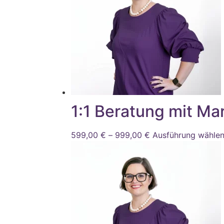
1:1 Beratung mit Ma
599,00
€
–
999,00
€
Preisspanne:
Ausführung wähle
599,00 €
bis
999,00 €